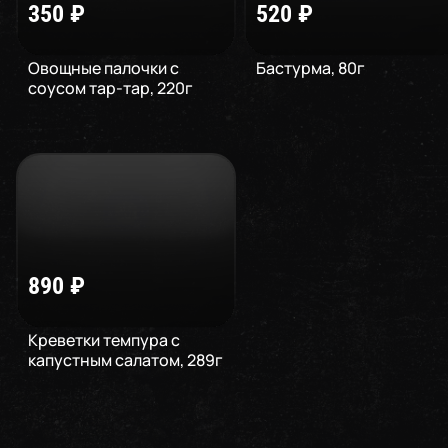
350
₽
520
₽
Овощные палочки с
Бастурма
,
80
г
соусом тар-тар
,
220
г
890
₽
Креветки темпура с
капустным салатом
,
289
г