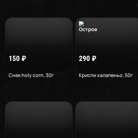
150
₽
290
₽
Снек holy corn
,
30
г
Криспи халапеньо
,
50
г