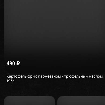
490
₽
Картофель фри с пармезаном и трюфельным маслом
,
193
г