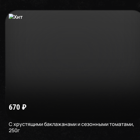
670
₽
С хрустящими баклажанами и сезонными томатами
,
250
г