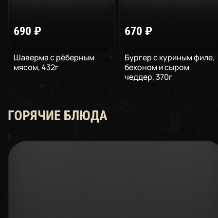
690
₽
670
₽
Шаверма с рёберным
Бургер с куриным филе,
мясом
,
432
г
беконом и сыром
чеддер
,
370
г
ГОРЯЧИЕ БЛЮДА