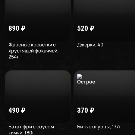
890
₽
520
₽
Жареные креветки с
Джерки
,
40
г
хрустящей фокаччей
,
254
г
490
₽
370
₽
Батат фри с соусом
Битые огурцы
,
177
г
кимчи
,
180
г