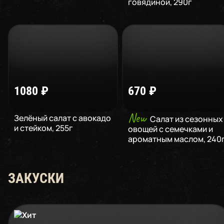
говядиной
,
290
г
1080
₽
670
₽
New
Зелёный салат с авокадо
Салат из сезонных
и стейком
,
255
г
овощей с семечками и
ароматным маслом
,
240
ЗАКУСКИ