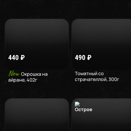
440
₽
490
₽
New
Томатный со
Окрошка на
страчателлой
,
300
г
айране
,
402
г