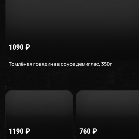
1090
₽
Томлёная говядина в соусе демиглас
,
350
г
1190
₽
760
₽