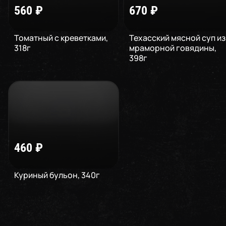
560
₽
670
₽
Томатный с креветками
,
Техасский мясной суп из
318
г
мраморной говядины
,
398
г
460
₽
Куриный бульон
,
340
г