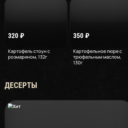
320
₽
350
₽
Картофель стоун c
Картофельное пюре с
розмарином
,
132
г
трюфельным маслом
,
130
г
ДЕСЕРТЫ