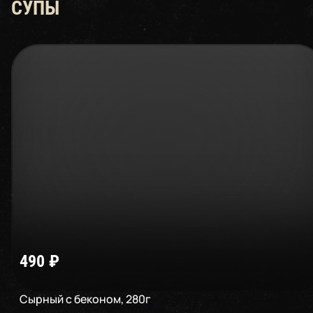
СУПЫ
490
₽
Сырный с беконом
,
280
г