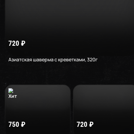
720
₽
Азиатская шаверма с креветками
,
320
г
750
₽
720
₽