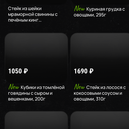
New
Стейк из шейки
Куриная грудка с
мраморной свинины с
овощами
,
295
г
печёным кинг
картофелем
,
599
г
1050
₽
1690
₽
New
New
Кубики из томлёной
Стейк из лосося с
говядины с сыром и
кокосовыми соусом и
вешенками
,
200
г
овощами
,
310
г