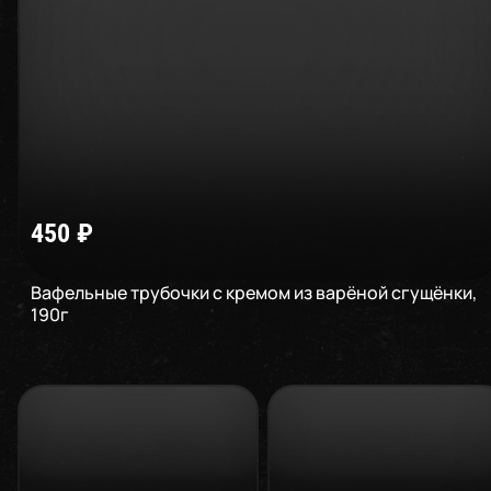
450
₽
Вафельные трубочки с кремом из варёной сгущёнки
,
190
г