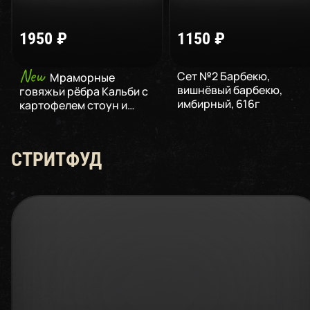
1950
₽
1150
₽
New
Сет №2 Барбекю,
Мраморные
вишнёвый барбекю,
говяжьи рёбра Кальби с
имбирный
,
616
г
картофелем стоун и
огурцами кимчи
,
715
г
СТРИТФУД