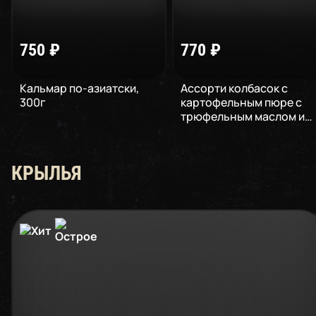
750
₽
770
₽
Кальмар по-азиатски
,
Ассорти колбасок с
300
г
картофельным пюре с
трюфельным маслом и
коул слоу
,
300
г
КРЫЛЬЯ