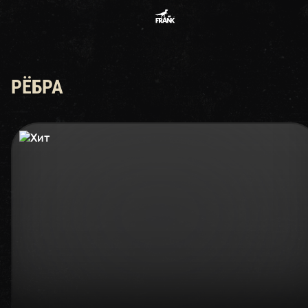
Меню — FRANK by БАСТА: Са
РЁБРА