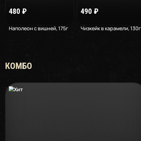
480
₽
490
₽
Наполеон с вишней
,
175
г
Чизкейк в карамели
,
130
г
КОМБО