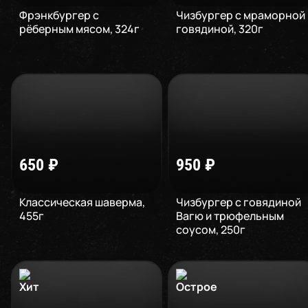
Фрэнкбургер с
Чизбургер с мраморной
рёберным мясом
,
324
г
говядиной
,
320
г
650
₽
950
₽
Классическая шаверма
,
Чизбургер с говядиной
455
г
Вагю и трюфельным
соусом
,
250
г