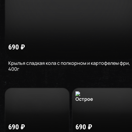
690
₽
Крылья сладкая кола с попкорном и картофелем фри
,
400
г
690
₽
690
₽