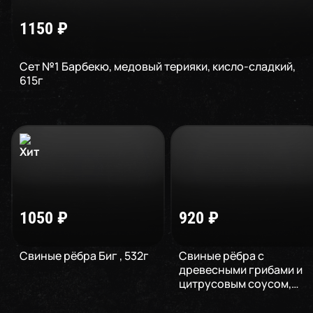
1150
₽
Сет №1 Барбекю, медовый терияки, кисло-сладкий
,
615
г
1050
₽
920
₽
Свиные рёбра Биг
,
532
г
Свиные рёбра с
древесными грибами и
цитрусовым соусом
,
345
г