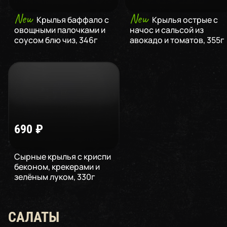
New
New
Крылья баффало с
Крылья острые с
овощными палочками и
начос и сальсой из
соусом блю чиз
,
346
г
авокадо и томатов
,
355
г
690
₽
Сырные крылья с криспи
беконом, крекерами и
зелёным луком
,
330
г
САЛАТЫ