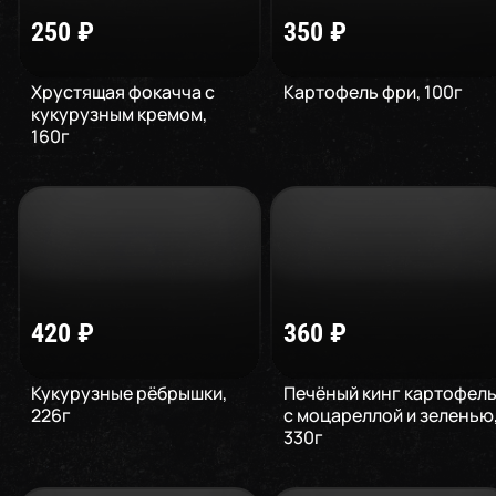
250
₽
350
₽
Хрустящая фокачча с
Картофель фри
,
100
г
кукурузным кремом
,
160
г
420
₽
360
₽
Кукурузные рёбрышки
,
Печёный кинг картофел
226
г
с моцареллой и зеленью
330
г