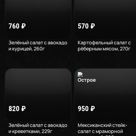
760
₽
570
₽
Зелёный салат с авокадо
Картофельный салат с
и курицей
,
260
г
рёберным мясом
,
270
г
820
₽
950
₽
Зелёный салат с авокадо
Мексиканский стейк-
и креветками
,
229
г
салат с мраморной