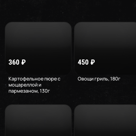
360
₽
450
₽
Картофельное пюре с
Овощи гриль
,
180
г
моцареллой и
пармезаном
,
130
г