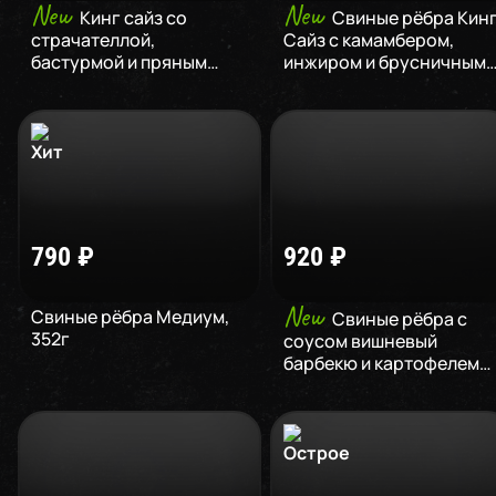
New
New
Кинг сайз со
Свиные рёбра Кин
страчателлой,
Сайз с камамбером,
бастурмой и пряным
инжиром и брусничным
барбекю
,
943
г
соусом
,
880
г
790
₽
920
₽
New
Cвиные рёбра Медиум
,
Свиные рёбра с
352
г
соусом вишневый
барбекю и картофелем
фри
,
350
г