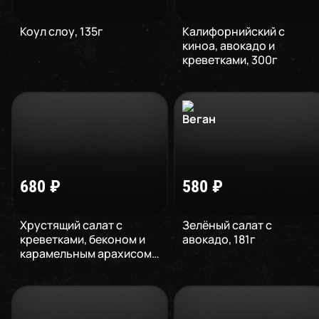
Коул слоу
,
135
г
Калифорнийский с
киноа, авокадо и
креветками
,
300
г
680
₽
580
₽
Хрустящий салат с
Зелёный салат с
креветками, беконом и
авокадо
,
181
г
карамельным арахисом
,
228
г