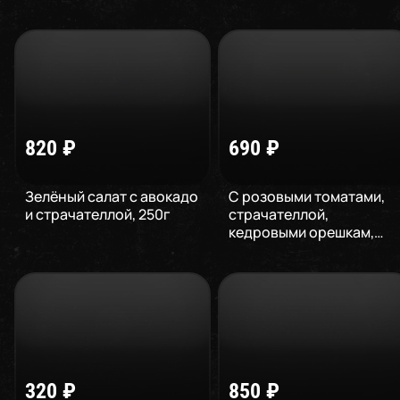
820
₽
690
₽
Зелёный салат с авокадо
С розовыми томатами,
и страчателлой
,
250
г
страчателлой,
кедровыми орешкам
,
210
г
320
₽
850
₽