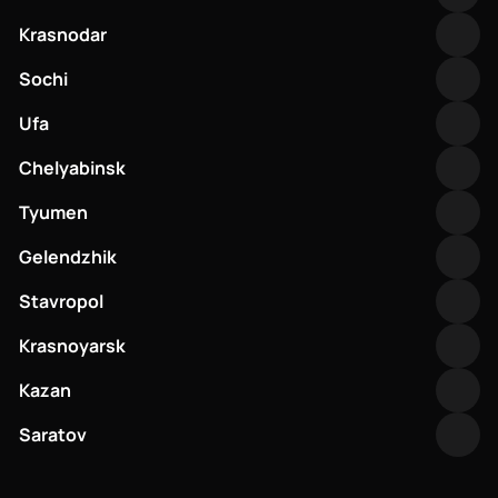
(далее - Интернет-магазин), и
пользователем услуг Интернет-
Krasnodar
магазина (далее – Покупатель), и
определяет условия приобретения
Sochi
товаров через сайт, имеющий адрес в
сети интернет
Ufa
https://frankmeat.ru/merch (далее -
Сайт) или мобильное приложение
Chelyabinsk
FRANK (далее - Мобильное
приложение).
Tyumen
Gelendzhik
1. Основные
Stavropol
положения
Krasnoyarsk
Kazan
1.1. Настоящее Соглашение
заключается между Покупателем и
Saratov
Интернет-магазином в момент
оплаты заказа.