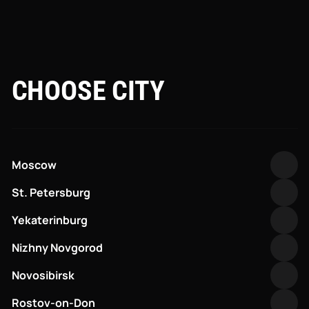
ПРАВИЛА ПРОДАЖИ ДЛЯ МАГАЗИНА
CHOOSE CITY
О магазине:
ООО "КОЛУМБ"
Юридический адрес: 197110, г. Санкт-
Moscow
Петербург, наб. Адмирала Лазарева,
д. 20 лит. А, кв./оф. Ч, пом. 1-Н офис 4,
St. Petersburg
рабочее место 9.
ИНН: 7813675884
Yekaterinburg
ОГРН:1237800124264
Nizhny Novgorod
Настоящее пользовательское
соглашение (далее – Соглашение),
Novosibirsk
заключается между ООО "КОЛУМБ" —
интернет-магазином "FRANK SHOP"
Rostov-on-Don